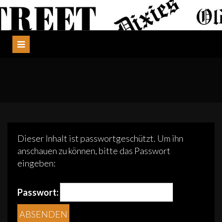
Skip
WALLSTREET DIXIES
Jazz Dixieland Swing
to
content
Dieser Inhalt ist passwortgeschützt. Um ihn
anschauen zu können, bitte das Passwort
eingeben:
Passwort: